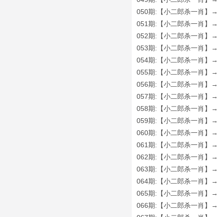
050期:【小二郎杀一肖】
051期:【小二郎杀一肖】
052期:【小二郎杀一肖】
053期:【小二郎杀一肖】
054期:【小二郎杀一肖】
055期:【小二郎杀一肖】
056期:【小二郎杀一肖】
057期:【小二郎杀一肖】
058期:【小二郎杀一肖】
059期:【小二郎杀一肖】
060期:【小二郎杀一肖】
061期:【小二郎杀一肖】
062期:【小二郎杀一肖】
063期:【小二郎杀一肖】
064期:【小二郎杀一肖】
065期:【小二郎杀一肖】
066期:【小二郎杀一肖】