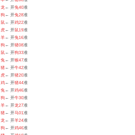
→
龙
← 开
兔40
准
→
狗
← 开
兔28
准
→
鼠
← 开
鸡22
准
→
虎
← 开
鼠19
准
→
羊
← 开
兔16
准
→
狗
← 开
猪08
准
→
鼠
← 开
狗33
准
→
兔
← 开
猴47
准
→
猪
← 开
牛42
准
→
虎
← 开
猪20
准
→
鸡
← 开
猪44
准
→
兔
← 开
鸡46
准
→
狗
← 开
牛30
准
→
羊
← 开
龙27
准
→
猪
← 开
马01
准
→
龙
← 开
羊24
准
→
狗
← 开
鸡46
准