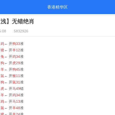
香港精华区
匪浅】无错绝肖
:08
5832926
→
鸡
← 开
狗33
准
→
猪
← 开
羊12
准
→
兔
← 开
鸡34
准
→
狗
← 开
虎29
准
→
羊
← 开
狗45
准
→
鼠
← 开
猴11
准
→
狗
← 开
鼠31
准
→
虎
← 开
马49
错
→
羊
← 开
鸡34
准
→
鸡
← 开
马13
准
→
鼠
← 开
羊48
准
→
猪
← 开
羊24
准